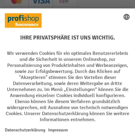
Creditcard (Master)
Creditcard (Visa)
EPS
PayPal
Rechnung
Vorkasse
Soziale Netzwerke
Facebook
YouTube
LinkedIn
Instagram
AGB
Impressum
Datenschutz
Barrierefreiheit
Privacy Settings
Alle Preise exkl. gesetzl. Mehrwertsteuer zzgl.
Versandkosten
und ggf.
Nachnahmegebühren, wenn nicht anders angegeben.
¹ Der Rabatt gilt so lange der Vorrat reicht. Der Rabatt gilt nicht auf
Sonderpreise. Eine Kombination mit anderen prozentualen Rabatten
oder Gutscheinen ist nicht möglich. | ² Der Rabatt wird einmalig bei