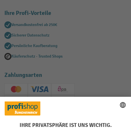
Ihre Profi-Vorteile
Versandkostenfrei ab 250€
Sicherer Datenschutz
Persönliche Kaufberatung
Käuferschutz - Trusted Shops
Zahlungsarten
Creditcard (Master)
Creditcard (Visa)
EPS
PayPal
Rechnung
Vorkasse
Soziale Netzwerke