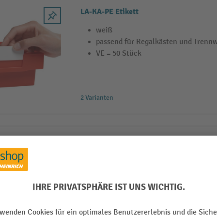
LA-KA-PE Etikett
weiß
passend für Regalkästen und Trenn
VE = 50 Stück
2 Varianten
STEMO Etiketten für Sichtlagerkästen
Sichtlagerkasten-Etiketten zum Ein
Scannertauglich für schnelles Komm
Wahlweise in 60 oder 75 mm Breite e