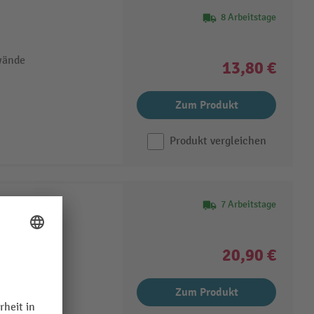
8 Arbeitstage
wände
13,80 €
Zum Produkt
Produkt vergleichen
7 Arbeitstage
schieben
issionieren
20,90 €
rhältlich
Zum Produkt