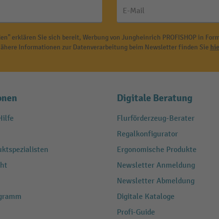
E-Mail
en" erklären Sie sich bereit, Werbung von Jungheinrich PROFISHOP in Form
ähere Informationen zur Datenverarbeitung beim Newsletter finden Sie
hie
onen
Digitale Beratung
ilfe
Flurförderzeug-Berater
Regalkonfigurator
ktspezialisten
Ergonomische Produkte
ht
Newsletter Anmeldung
Newsletter Abmeldung
ogramm
Digitale Kataloge
Profi-Guide