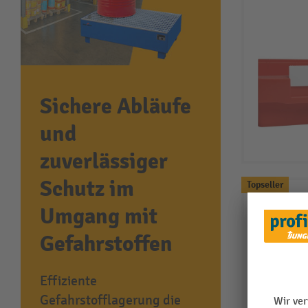
Sichere Abläufe
und
zuverlässiger
Schutz im
Topseller
Umgang mit
Gefahrstoffen
Effiziente
Gefahrstofflagerung die