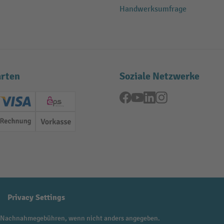
Handwerksumfrage
rten
Soziale Netzwerke
Facebook
YouTube
LinkedIn
Instagram
ard (Master)
Creditcard (Visa)
EPS
Rechnung
Vorkasse
Privacy Settings
 Nachnahmegebühren, wenn nicht anders angegeben.