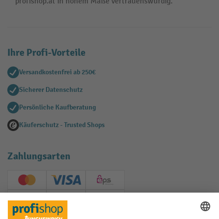
profishop.at in hohem Maße vertrauenswürdig.
Ihre Profi-Vorteile
Versandkostenfrei ab 250€
Sicherer Datenschutz
Persönliche Kaufberatung
Käuferschutz - Trusted Shops
Zahlungsarten
Creditcard (Master)
Creditcard (Visa)
EPS
PayPal
Rechnung
Vorkasse