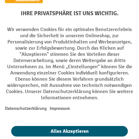
Soziale Netzwerke
Facebook
YouTube
LinkedIn
Instagram
AGB
Impressum
Datenschutz
Barrierefreiheit
Privacy Settings
Alle Preise exkl. gesetzl. Mehrwertsteuer zzgl.
Versandkosten
und ggf.
Nachnahmegebühren, wenn nicht anders angegeben.
¹ Der Rabatt gilt so lange der Vorrat reicht. Der Rabatt gilt nicht auf
Sonderpreise. Eine Kombination mit anderen prozentualen Rabatten
oder Gutscheinen ist nicht möglich. | ² Der Rabatt wird einmalig bei
Erstregistrierung für den Newsletter gewährt. Der Gutschein ist 10
Tage gültig und kann ab einem Netto-Bestellwert von 250,- € online
eingelöst werden. Die Höhe des Rabatts variiert je nach
Produktkategorie und beträgt bis zu 10 % (10 % auf Lager, Umwelt,