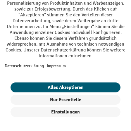
Vertrag widerrufen
Käuferschutz
Mit geprüfter Qualität, Sicherheit und Transparenz ist jh-
profishop.at in hohem Maße vertrauenswürdig.
Ihre Profi-Vorteile
Versandkostenfrei ab 250€
Sicherer Datenschutz
Persönliche Kaufberatung
Käuferschutz - Trusted Shops
Produkte filtern
Sortierung