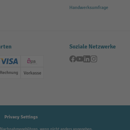
Handwerksumfrage
rten
Soziale Netzwerke
Facebook
YouTube
LinkedIn
Instagram
ard (Master)
Creditcard (Visa)
EPS
Rechnung
Vorkasse
Privacy Settings
 Nachnahmegebühren, wenn nicht anders angegeben.