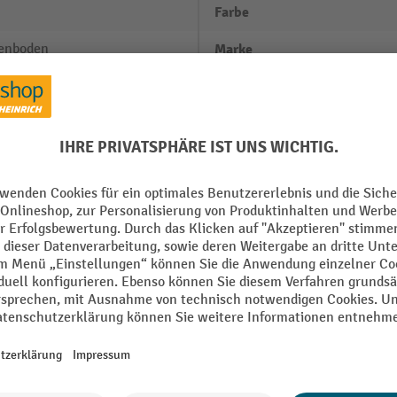
Farbe
enboden
Marke
Material
ngwannen für 60-/200-Liter-
Oberfläche
r
Rand Ausführung
ngwannen für KTC/IBC
ngwannen für Kleingebinde
Segment
 mm
mm
Alle technische Details anzeigen