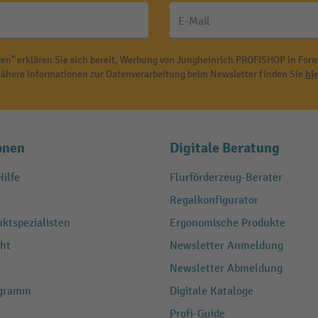
E-Mail
en" erklären Sie sich bereit, Werbung von Jungheinrich PROFISHOP in Form
ähere Informationen zur Datenverarbeitung beim Newsletter finden Sie
hie
onen
Digitale Beratung
ilfe
Flurförderzeug-Berater
Regalkonfigurator
ktspezialisten
Ergonomische Produkte
ht
Newsletter Anmeldung
Newsletter Abmeldung
ogramm
Digitale Kataloge
Profi-Guide