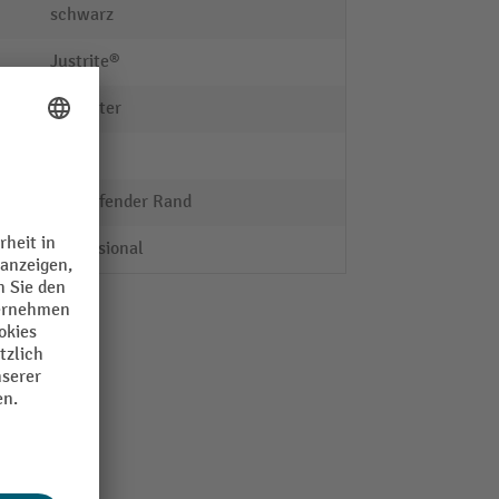
schwarz
Justrite®
Polyester
PVC
umlaufender Rand
Professional