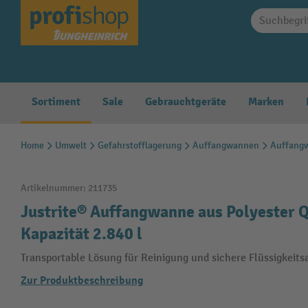
springen
Zur Hauptnavigation springen
Sortiment
Sale
Gebrauchtgeräte
Marken
Home
Umwelt
Gefahrstofflagerung
Auffangwannen
Auffangw
Artikelnummer:
211735
Justrite® Auffangwanne aus Polyester Q
Kapazität 2.840 l
Transportable Lösung für Reinigung und sichere Flüssigkeit
Zur Produktbeschreibung