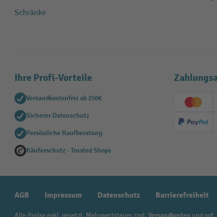
Schränke
Ihre Profi-Vorteile
Zahlungsa
Versandkostenfrei ab 250€
Creditc
Sicherer Datenschutz
PayPal
Persönliche Kaufberatung
Käuferschutz - Trusted Shops
AGB
Impressum
Datenschutz
Barrierefreiheit
Alle Preise exkl. gesetzl. Mehrwertsteuer zzgl.
Versandkosten
und ggf.