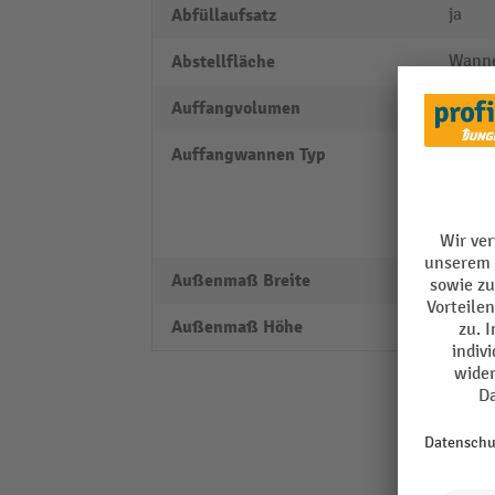
Abfüllaufsatz
ja
Abstellfläche
Wann
Auffangvolumen
2840 l
Auffangwannen Typ
Auffa
Fässe
Auffa
Auffa
Außenmaß Breite
7900
Außenmaß Höhe
102 