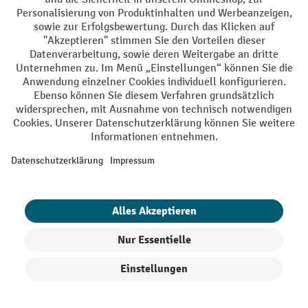
AGB
Impressum
Datenschutz
Barrierefreiheit
Privacy Settings
Alle Preise exkl. gesetzl. Mehrwertsteuer zzgl.
Versandkosten
und ggf.
Nachnahmegebühren, wenn nicht anders angegeben.
¹ Der Rabatt gilt so lange der Vorrat reicht. Der Rabatt gilt nicht auf
Sonderpreise. Eine Kombination mit anderen prozentualen Rabatten
oder Gutscheinen ist nicht möglich. | ² Der Rabatt wird einmalig bei
Erstregistrierung für den Newsletter gewährt. Der Gutschein ist 10
Tage gültig und kann ab einem Netto-Bestellwert von 250,- € online
eingelöst werden. Die Höhe des Rabatts variiert je nach
Produktkategorie und beträgt bis zu 10 % (10 % auf Lager, Umwelt,
Arbeitsschutz | 5% auf Werkstatt, Betrieb, Transport, Stapeln und
Heben | 7% auf Büro). Ausgenommen sind Elektro-Hubwagen,
Elektro-Hochhubwagen, Elektro-Stapler sowie Gebrauchtgeräte.
Ausschluss von Werkzeug. Gilt nicht auf Sonderpreise. Kombination
mit anderen Gutscheinen nicht möglich.