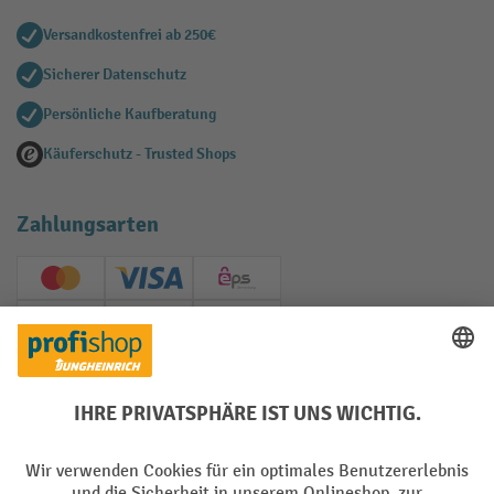
Versandkostenfrei ab 250€
Sicherer Datenschutz
Persönliche Kaufberatung
Käuferschutz - Trusted Shops
Zahlungsarten
Creditcard (Master)
Creditcard (Visa)
EPS
PayPal
Rechnung
Vorkasse
Soziale Netzwerke
Facebook
YouTube
LinkedIn
Instagram