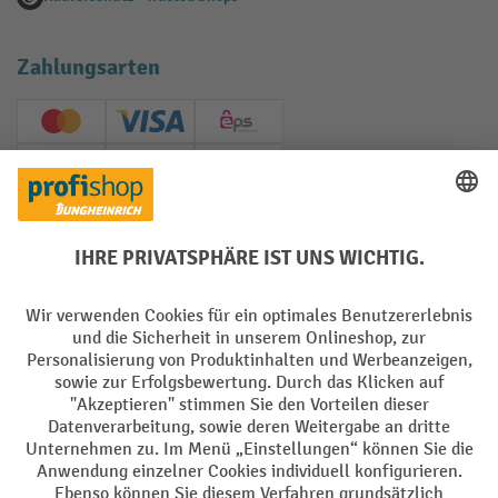
Zahlungsarten
Creditcard (Master)
Creditcard (Visa)
EPS
PayPal
Rechnung
Vorkasse
Soziale Netzwerke
Facebook
YouTube
LinkedIn
Instagram
AGB
Impressum
Datenschutz
Barrierefreiheit
Privacy Settings
Alle Preise exkl. gesetzl. Mehrwertsteuer zzgl.
Versandkosten
und ggf.