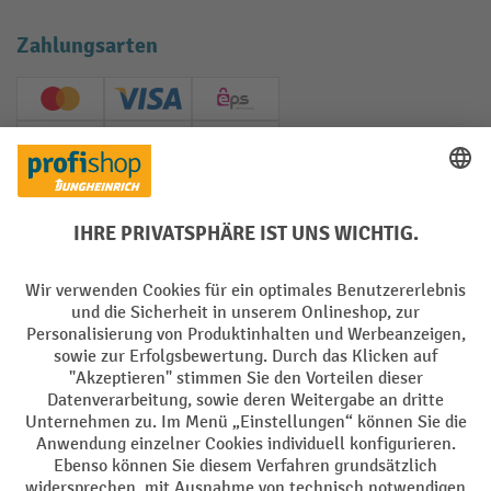
Zahlungsarten
Creditcard (Master)
Creditcard (Visa)
EPS
PayPal
Rechnung
Vorkasse
Soziale Netzwerke
Facebook
YouTube
LinkedIn
Instagram
AGB
Impressum
Datenschutz
Barrierefreiheit
Privacy Settings
Alle Preise exkl. gesetzl. Mehrwertsteuer zzgl.
Versandkosten
und ggf.
Nachnahmegebühren, wenn nicht anders angegeben.