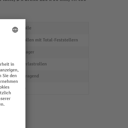
Lenkrolle
Lenkrollen mit Total-Feststellern
Kugellager
Schwerlastrollen
hervorragend
11 mm