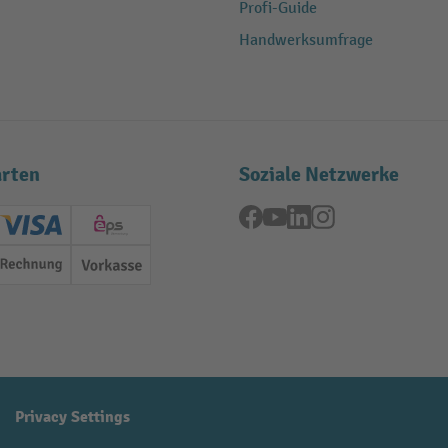
Profi-Guide
Handwerksumfrage
rten
Soziale Netzwerke
Facebook
YouTube
LinkedIn
Instagram
ard (Master)
Creditcard (Visa)
EPS
Rechnung
Vorkasse
Privacy Settings