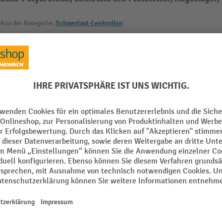
Aus der Kategorie:
Schwerlast-Lenkrollen
Rollen Bauform
m
Rollen Feststellfunktion
raubplatte
Rollen Lagerung
digend
Rollen Typ
nium
Rollwiderstand
mm
Schraubloch Durchmesser
Alle technische Details anzeigen