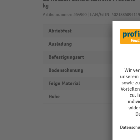
kg
Artikelnummer: 354960 | EAN/GTIN: 4021885094119
Abriebfest
ja
Ausladung
46 m
Befestigungsart
Ansch
Bodenschonung
befrie
Felge Material
Alumi
Höhe
178 