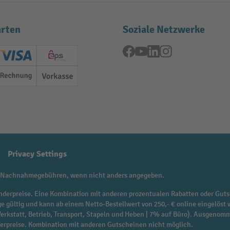
rten
Soziale Netzwerke
Facebook
YouTube
LinkedIn
Instagram
ard (Master)
Creditcard (Visa)
EPS
Rechnung
Vorkasse
Privacy Settings
 Nachnahmegebühren, wenn nicht anders angegeben.
f Sonderpreise. Eine Kombination mit anderen prozentualen Rabatten oder Guts
ge gültig und kann ab einem Netto-Bestellwert von 250,- € online eingelöst 
 Werkstatt, Betrieb, Transport, Stapeln und Heben | 7% auf Büro). Ausgen
derpreise. Kombination mit anderen Gutscheinen nicht möglich.