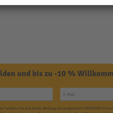
den und bis zu -10 % Willkomm
E-Mail
en" erklären Sie sich bereit, Werbung von Jungheinrich PROFISHOP in Form