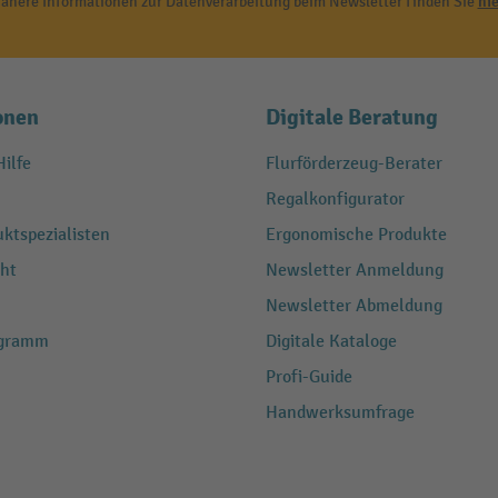
ähere Informationen zur Datenverarbeitung beim Newsletter finden Sie
hie
onen
Digitale Beratung
ilfe
Flurförderzeug-Berater
Regalkonfigurator
ktspezialisten
Ergonomische Produkte
ht
Newsletter Anmeldung
Newsletter Abmeldung
ogramm
Digitale Kataloge
Profi-Guide
Handwerksumfrage