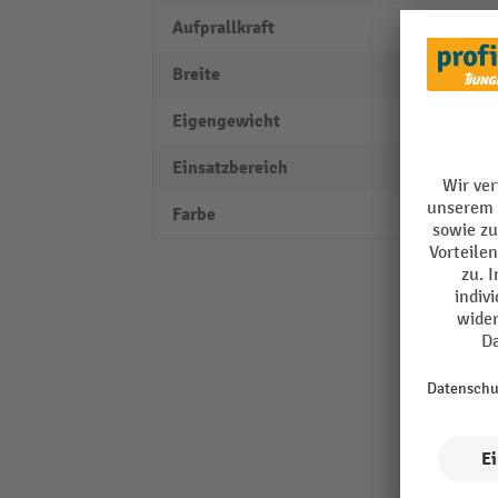
Aufprallkraft
4.2 kJ
Breite
120 
Eigengewicht
4,045 
Einsatzbereich
Innen
Farbe
gelb 