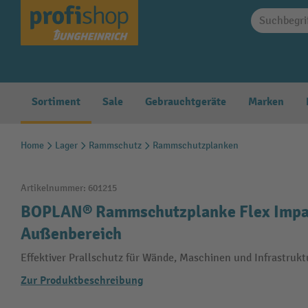
springen
Zur Hauptnavigation springen
Sortiment
Sale
Gebrauchtgeräte
Marken
Home
Lager
Rammschutz
Rammschutzplanken
Artikelnummer:
601215
BOPLAN® Rammschutzplanke Flex Impac
Außenbereich
Effektiver Prallschutz für Wände, Maschinen und Infrastrukt
Zur Produktbeschreibung