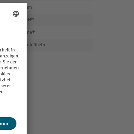
1000 mm
BOPLAN®
Extrilene®
Zum Aufdübeln
ja