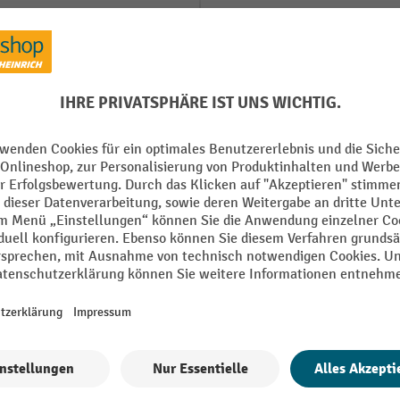
Länge
mm
Marke
kg
Material
- und Außenbereich
Montage
/ schwarz
Montagematerial inklusive
Alle technische Details anzeigen