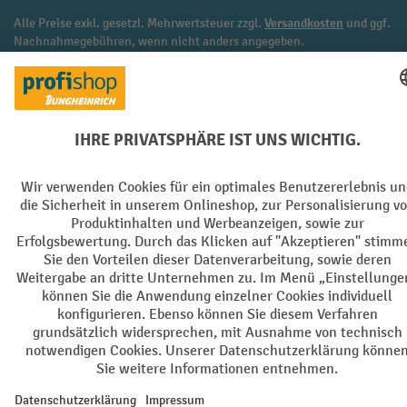
Alle Preise exkl. gesetzl. Mehrwertsteuer zzgl.
Versandkosten
und ggf.
Nachnahmegebühren, wenn nicht anders angegeben.
¹ Der Rabatt gilt so lange der Vorrat reicht. Der Rabatt gilt nicht auf
Sonderpreise. Eine Kombination mit anderen prozentualen Rabatten
oder Gutscheinen ist nicht möglich. | ² Der Rabatt wird einmalig bei
Erstregistrierung für den Newsletter gewährt. Der Gutschein ist 10
Tage gültig und kann ab einem Netto-Bestellwert von 250,- € online
eingelöst werden. Die Höhe des Rabatts variiert je nach
Produktkategorie und beträgt bis zu 10 % (10 % auf Lager, Umwelt,
Arbeitsschutz | 5% auf Werkstatt, Betrieb, Transport, Stapeln und
Heben | 7% auf Büro). Ausgenommen sind Elektro-Hubwagen,
Elektro-Hochhubwagen, Elektro-Stapler sowie Gebrauchtgeräte.
Ausschluss von Werkzeug. Gilt nicht auf Sonderpreise. Kombination
mit anderen Gutscheinen nicht möglich.