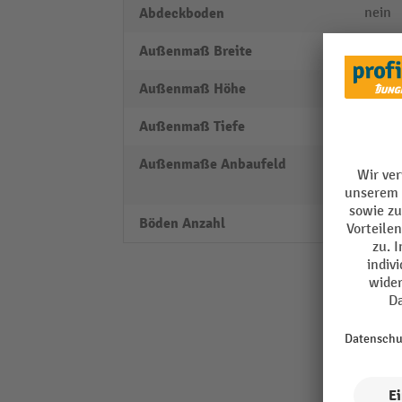
Abdeckboden
nein
Außenmaß Breite
756 
Außenmaß Höhe
1850
Außenmaß Tiefe
336 
Außenmaße Anbaufeld
Nennb
mm
Böden Anzahl
5