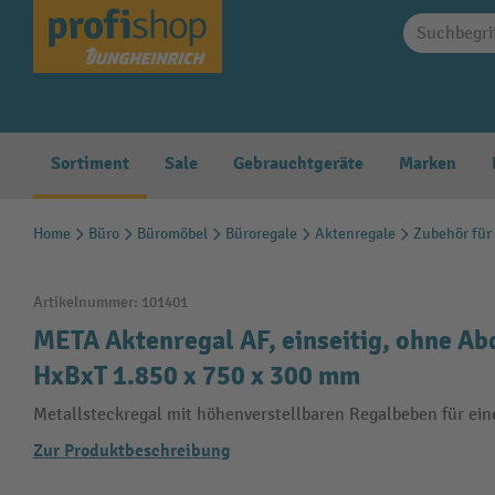
springen
Zur Hauptnavigation springen
Sortiment
Sale
Gebrauchtgeräte
Marken
Home
Büro
Büromöbel
Büroregale
Aktenregale
Zubehör für
Artikelnummer:
101401
META Aktenregal AF, einseitig, ohne Ab
HxBxT 1.850 x 750 x 300 mm
Metallsteckregal mit höhenverstellbaren Regalbeben für ein
Zur Produktbeschreibung