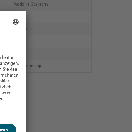
Made in Germany
ja
25 mm
META
nein
Steckmontage