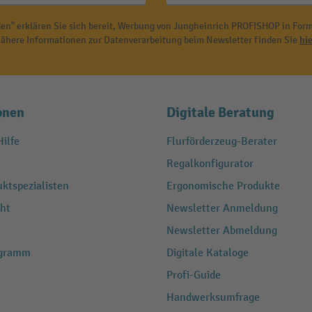
en" erklären Sie sich bereit, Werbung von Jungheinrich PROFISHOP in Form
ähere Informationen zur Datenverarbeitung beim Newsletter finden Sie
hie
onen
Digitale Beratung
ilfe
Flurförderzeug-Berater
Regalkonfigurator
ktspezialisten
Ergonomische Produkte
ht
Newsletter Anmeldung
Newsletter Abmeldung
ogramm
Digitale Kataloge
Profi-Guide
Handwerksumfrage