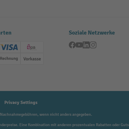
rten
Soziale Netzwerke
Facebook
YouTube
LinkedIn
Instagram
ard (Master)
Creditcard (Visa)
EPS
Rechnung
Vorkasse
Privacy Settings
 Nachnahmegebühren, wenn nicht anders angegeben.
f Sonderpreise. Eine Kombination mit anderen prozentualen Rabatten oder Guts