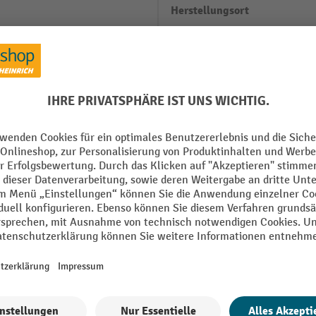
Herstellungsort
mm
Konfigurierbar
 mm
Lochraster
mm
Marke
reite + 6 mm / Nenntiefe + 36
Mittelanschläge
Montage
Alle technische Details anzeigen