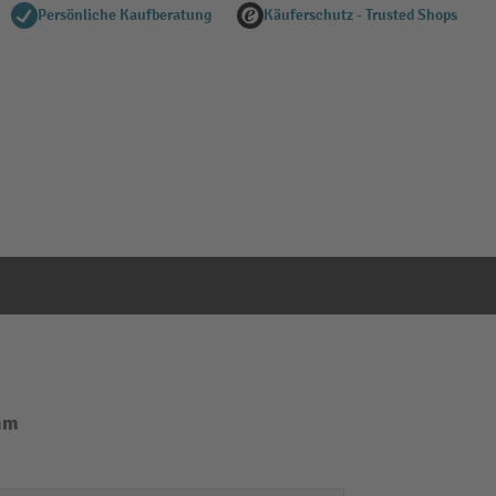
Persönliche Kaufberatung
Käuferschutz - Trusted Shops
Anbaufeld
 mm