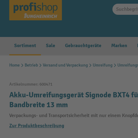
springen
Zur Hauptnavigation springen
Sortiment
Sale
Gebrauchtgeräte
Marken
Home
Betrieb
Versand und Verpackung
Umreifung
Umreifung
Artikelnummer:
600471
Akku-Umreifungsgerät Signode BXT4 für
Bandbreite 13 mm
Verpackungs- und Transportsicherheit mit nur einem Knopfd
Zur Produktbeschreibung