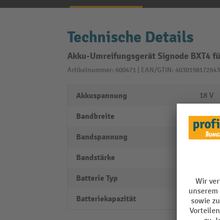
Technische Details
Akku-Umreifungsgerät Signode BXT4 fü
Artikelnummer: 600471 | EAN/GTIN: 4030198172643
Akkuspannung
18 V
Bandbreite
13 m
Bandspannung
150 - 
Bandstärke
0,5 - 
Batterie Typ
Bosch 
Batteriekapazität
4,0 Ah