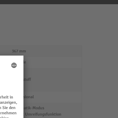
367 mm
Signode
Guss
Kunststoff
Stahl
Professional
Automatik-Modus
Favorit Umreifungsfunktion