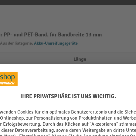
r PP- und PET-Band, für Bandbreite 13 mm
Aus der Kategorie:
Akku-Umreifungsgeräte
Länge
m
Marke
1200 N
Material
0,8 mm
LI-Ion 18 V, 4,0 AH
Segment
/per unit
Spann- und Verschlussgeräte
Funktionen