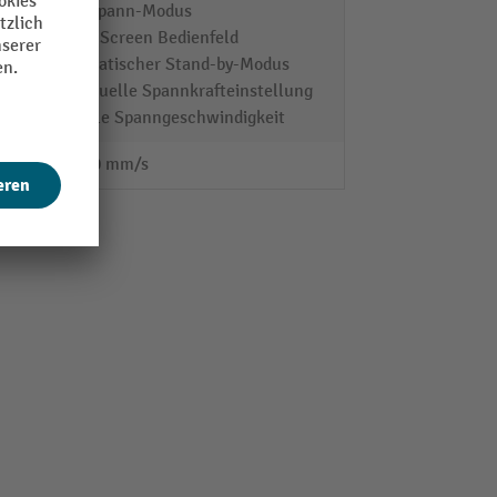
Soft-Spann-Modus
Touch Screen Bedienfeld
automatischer Stand-by-Modus
individuelle Spannkrafteinstellung
variable Spanngeschwindigkeit
0 - 180 mm/s