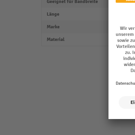
Geeignet für Bandbreite
20 m
Länge
40 m
Marke
bawe
Material
Kunst