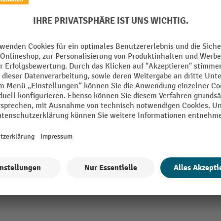
m
Schenkellänge
m
Schutzprofil Typ
pa
Segment
stoff
VE