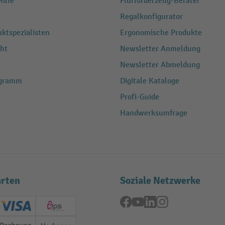
ilfe
Flurförderzeug-Berater
Regalkonfigurator
ktspezialisten
Ergonomische Produkte
ht
Newsletter Anmeldung
Newsletter Abmeldung
ogramm
Digitale Kataloge
Profi-Guide
Handwerksumfrage
rten
Soziale Netzwerke
Facebook
YouTube
LinkedIn
Instagram
ard (Master)
Creditcard (Visa)
EPS