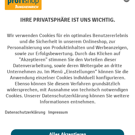
Creditcard (Master)
Creditcard (Visa)
EPS
PayPal
Rechnung
Vorkasse
Soziale Netzwerke
Facebook
YouTube
LinkedIn
Instagram
AGB
Impressum
Datenschutz
Barrierefreiheit
Privacy Settings
Alle Preise exkl. gesetzl. Mehrwertsteuer zzgl.
Versandkosten
und ggf.
Nachnahmegebühren, wenn nicht anders angegeben.
¹ Der Rabatt gilt so lange der Vorrat reicht. Der Rabatt gilt nicht auf
Sonderpreise. Eine Kombination mit anderen prozentualen Rabatten
oder Gutscheinen ist nicht möglich. | ² Der Rabatt wird einmalig bei
Erstregistrierung für den Newsletter gewährt. Der Gutschein ist 10