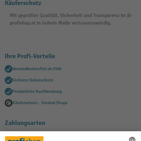
Käuferschutz
Mit geprüfter Qualität, Sicherheit und Transparenz ist jh-
profishop.at in hohem Maße vertrauenswürdig.
Ihre Profi-Vorteile
Versandkostenfrei ab 250€
Sicherer Datenschutz
Persönliche Kaufberatung
Käuferschutz - Trusted Shops
Zahlungsarten