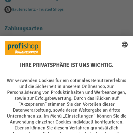
Käuferschutz - Trusted Shops
Zahlungsarten
Creditcard (Master)
Creditcard (Visa)
EPS
PayPal
Rechnung
Vorkasse
Soziale Netzwerke
Facebook
YouTube
LinkedIn
Instagram
AGB
Impressum
Datenschutz
Barrierefreiheit
Privacy Settings