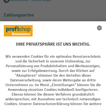
Zahlungsarten
Creditcard (Master)
Creditcard (Visa)
EPS
PayPal
Rechnung
Vorkasse
Soziale Netzwerke
Facebook
YouTube
LinkedIn
Instagram
AGB
Impressum
Datenschutz
Barrierefreiheit
Privacy Settings