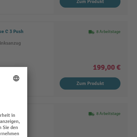
Zum Produkt
e C 3 Push
8 Arbeitstage
Linksanzug
199,00 €
Zum Produkt
 Kraftform,
8 Arbeitstage
Rapidaptor-