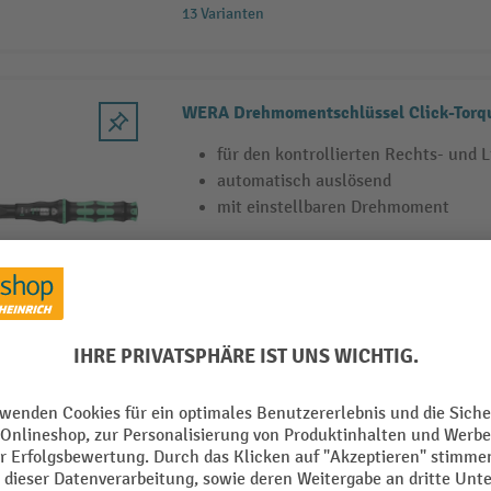
13 Varianten
WERA Drehmomentschlüssel Click-Torqu
für den kontrollierten Rechts- und 
automatisch auslösend
mit einstellbaren Drehmoment
2 Varianten
WERA Drehmomentschraubendreher 7400
Schnellwechselfutter
mit einstellbarem Drehmoment und 