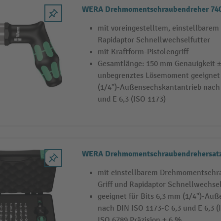
WERA Drehmomentschraubendreher 7400,
mit voreingestelltem, einstellbar
Rapidaptor Schnellwechselfutter
mit Kraftform-Pistolengriff
Gesamtlänge: 150 mm Genauigkeit ±
unbegrenztes Lösemoment geeignet 
(1/4")-Außensechskantantrieb nach
und E 6,3 (ISO 1173)
WERA Drehmomentschraubendrehersatz 
mit einstellbarem Drehmomentschra
Griff und Rapidaptor Schnellwechsel
geeignet für Bits 6,3 mm (1/4")-Au
nach DIN ISO 1173-C 6,3 und E 6,3 
ISO 6789 Präzision ± 6 %