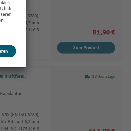
 6 % (EN ISO 6789),
für Bits mit 6,3 mm
 DIN ISO 1173-C 6,3
81,90 €
Zum Produkt
 Kraftform,
8 Arbeitstage
Rapidaptor
 6 % (EN ISO 6789),
für Bits mit 6,3 mm
 DIN ISO 1173-C 6,3
117,00 €