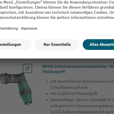
Schnellwechselfutter
mit Kraftform-Griff
Gesamtlänge: 155 mm Genauigkeit ±
unbegrenztes Lösemoment geeignet 
(1/4")-Außensechskantantrieb nach
und E 6,3 (ISO 1173)
2 Varianten
WERA Drehmomentschraubendreher 7400
Pistolengriff
mit einstellbarem Drehmoment und 
Schnellwechselfutter
mit Kraftform-Pistolengriff
Gesamtlänge: 150 mm Genauigkeit ±
unbegrenztes Lösemoment geeignet 
(1/4")-Außensechskantantrieb nach