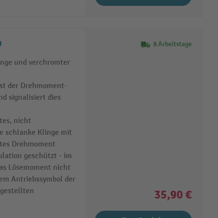
0
8 Arbeitstage
linge und verchromter
öst der Drehmoment-
 signalisiert dies
tes, nicht
e schlanke Klinge mit
ltes Drehmoment
lation geschützt - im
as Lösemoment nicht
dem Antriebssymbol der
gestellten
35,90 €