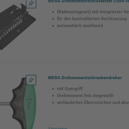
WERA Drehmomentschlüsselset Click-To
(Radmontageset) mit integrierter H
für den kontrollierten Rechtsanzug
automatisch auslösend
WERA Drehmomentschraubendreher
mit Quergriff
Drehmoment fest eingestellt
verlässliches Überrutschen und akus
2 Varianten