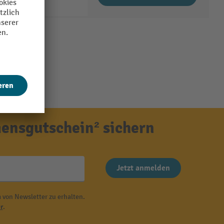
ensgutschein² sichern
Jetzt anmelden
 von Newsletter zu erhalten.
r
.