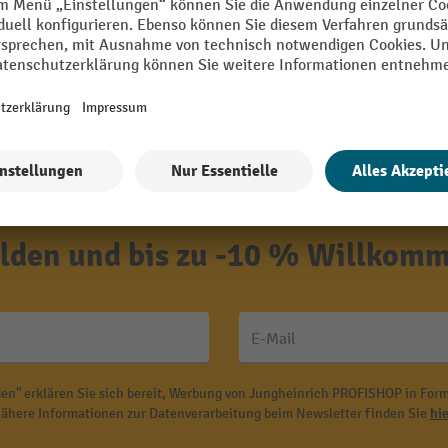
den und bis zu -10 % Willkomm
E-Mail
en" erklären Sie sich bereit, Werbung von Jungheinrich PROFISHOP in Form
ähere Informationen zur Datenverarbeitung beim Newsletter finden Sie
hie