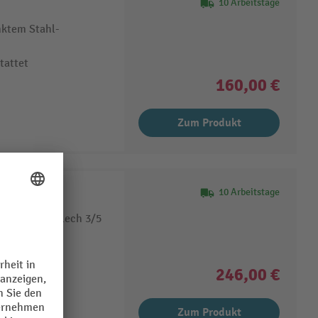
10 Arbeitstage
nktem Stahl-
tattet
160,00 €
Zum Produkt
10 Arbeitstage
nktem Stahlblech 3/5
tattet
246,00 €
Zum Produkt