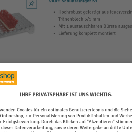
VAR® Schuhreiniger S1
Hochrobust gefertigt aus feuerverzi
Tränenblech 3/5 mm
Mit 1 austauschbaren Bürste ausges
Lieferung komplett montiert
VAR® Schuhreiniger S3
Hochrobust gefertigt aus feuerverzi
mm
Mit 1 austauschbaren Bürste ausges
Standfläche mit Gitterrost