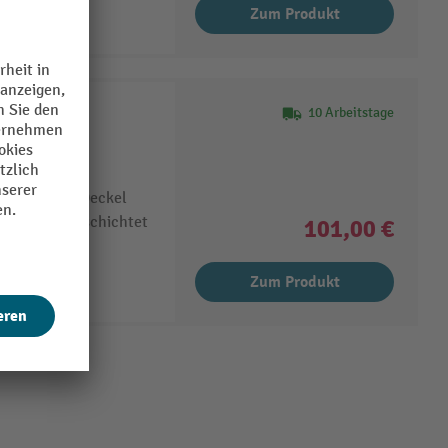
Zum Produkt
er
10 Arbeitstage
zielle
 Öffnung im Deckel
ch, pulverbeschichtet
101,00 €
Zum Produkt