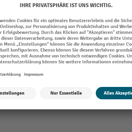
6 Varianten
VAR® Sicherheits-Papierkorb, feuersich
Flammhemmende Wirkung durch spe
Deckelkonstruktion
Robuster Zylinderkorpus mit großer
Korpus und Löschköpfe aus Stahlble
40 Varianten