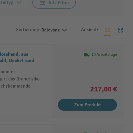
tertyp
Alle Filter
Sortierung:
Relevanz
Ansicht:
tlöschend, aus
10 Arbeitstage
ahl, Deckel rund
sammler
gert das Brandrisiko
ruchshemmende
217,00 €
Zum Produkt