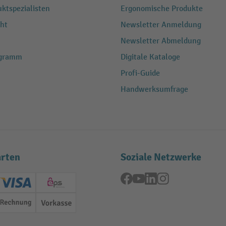
ktspezialisten
Ergonomische Produkte
ht
Newsletter Anmeldung
Newsletter Abmeldung
ogramm
Digitale Kataloge
Profi-Guide
Handwerksumfrage
rten
Soziale Netzwerke
Facebook
YouTube
LinkedIn
Instagram
ard (Master)
Creditcard (Visa)
EPS
Rechnung
Vorkasse