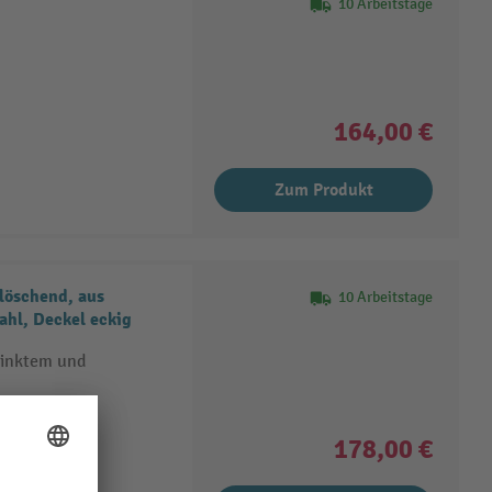
10 Arbeitstage
164,00 €
Zum Produkt
tlöschend, aus
10 Arbeitstage
ahl, Deckel eckig
zinktem und
hließendem
178,00 €
verlöschend