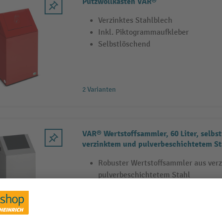
Putzwollkasten VAR®
Verzinktes Stahlblech
Inkl. Piktogrammaufkleber
Selbstlöschend
2 Varianten
VAR® Wertstoffsammler, 60 Liter, selbs
verzinktem und pulverbeschichtetem St
Robuster Wertstoffsammler aus ver
pulverbeschichtetem Stahl
Abnehmbares Kopfteil mit selbstsc
Schwingdeckel und Griffmulden
Aufgesetzter Deckel geprüft flamm