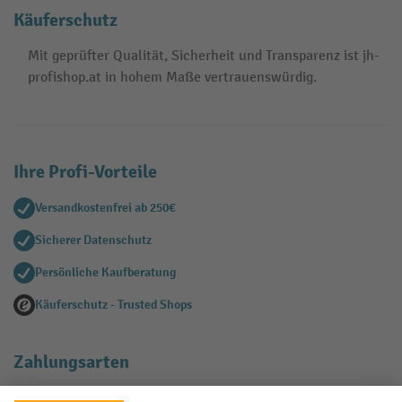
Käuferschutz
Mit geprüfter Qualität, Sicherheit und Transparenz ist jh-
profishop.at in hohem Maße vertrauenswürdig.
Ihre Profi-Vorteile
Versandkostenfrei ab 250€
Sicherer Datenschutz
Persönliche Kaufberatung
Käuferschutz - Trusted Shops
Zahlungsarten