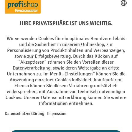
Creditcard (Master)
Creditcard (Visa)
EPS
PayPal
Rechnung
Vorkasse
Soziale Netzwerke
Facebook
YouTube
LinkedIn
Instagram
AGB
Impressum
Datenschutz
Barrierefreiheit
Privacy Settings
Alle Preise exkl. gesetzl. Mehrwertsteuer zzgl.
Versandkosten
und ggf.
Nachnahmegebühren, wenn nicht anders angegeben.
¹ Der Rabatt gilt so lange der Vorrat reicht. Der Rabatt gilt nicht auf
Sonderpreise. Eine Kombination mit anderen prozentualen Rabatten
oder Gutscheinen ist nicht möglich. | ² Der Rabatt wird einmalig bei