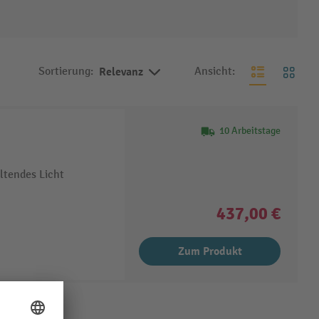
Sortierung:
Relevanz
Ansicht:
10 Arbeitstage
ltendes Licht
437,00 €
Zum Produkt