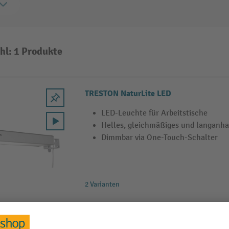
hl: 1 Produkte
TRESTON NaturLite LED
LED-Leuchte für Arbeitstische
Helles, gleichmäßiges und langanha
Dimmbar via One-Touch-Schalter
2 Varianten