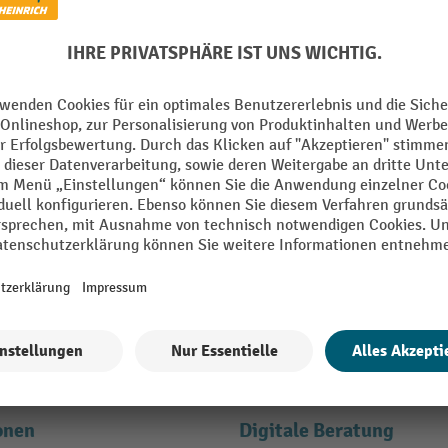
den und bis zu -10 % Willkomm
E-Mail
en" erklären Sie sich bereit, Werbung von Jungheinrich PROFISHOP in Form
ähere Informationen zur Datenverarbeitung beim Newsletter finden Sie
hie
onen
Digitale Beratung