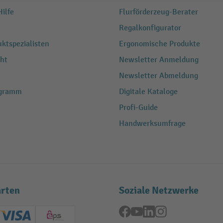
ilfe
Flurförderzeug-Berater
Regalkonfigurator
ktspezialisten
Ergonomische Produkte
ht
Newsletter Anmeldung
Newsletter Abmeldung
ogramm
Digitale Kataloge
Profi-Guide
Handwerksumfrage
rten
Soziale Netzwerke
Facebook
YouTube
LinkedIn
Instagram
ard (Master)
Creditcard (Visa)
EPS