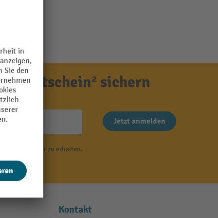
ensgutschein² sichern
Jetzt anmelden
 von Newsletter zu erhalten.
r
.
Kontakt