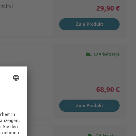
olfrei
29,90 €
Zum Produkt
10 Arbeitstage
lätter in der
telbeständig
68,90 €
Zum Produkt
mer
7 Arbeitstage