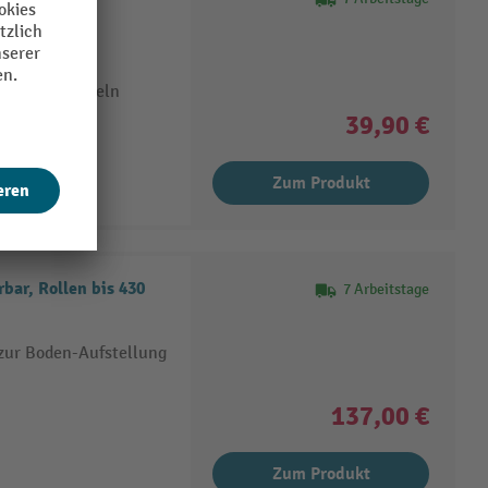
nsatz
 Lösungsmitteln
39,90 €
Zum Produkt
ar, Rollen bis 430
7 Arbeitstage
zur Boden-Aufstellung
137,00 €
Zum Produkt