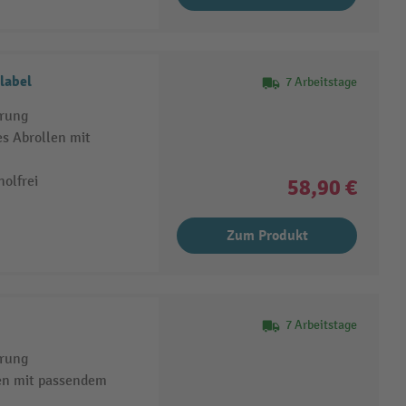
label
7 Arbeitstage
erung
s Abrollen mit
olfrei
58,90 €
Zum Produkt
7 Arbeitstage
erung
en mit passendem