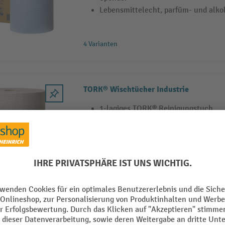
Lebensmittelecht, parfüm- und alkoh
4 Varianten
TORK® Wischtücher Industrie
1-lagiges TORK® Reinigungstuch
Vorperforierte Tuchrolle oder Einzelb
Spenderbox
Parfüm- und alkoholfrei, lösungsmit
TORK® Reinigungstücher im Spenderei