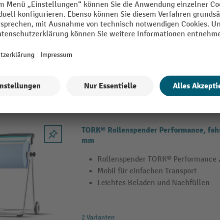
1-lagige Wischtücher aus Vlies
Spendereimer ermöglicht mobilen Ei
Parfümfrei und beständig gegenüber
2 Varianten
TORK® Rollenspender Performance, fahrb
mm
Rollenspender TORK® Performance 
Mobil für einfachen Transport
Leichtes Beladen und Nachfüllen
2 Varianten