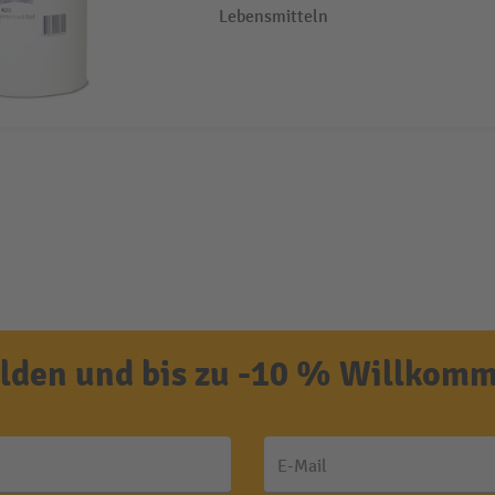
Lebensmitteln
den und bis zu -10 % Willkomm
E-Mail