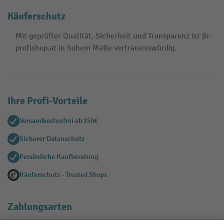
Käuferschutz
Mit geprüfter Qualität, Sicherheit und Transparenz ist jh-
profishop.at in hohem Maße vertrauenswürdig.
Ihre Profi-Vorteile
Versandkostenfrei ab 250€
Sicherer Datenschutz
Persönliche Kaufberatung
Käuferschutz - Trusted Shops
Zahlungsarten