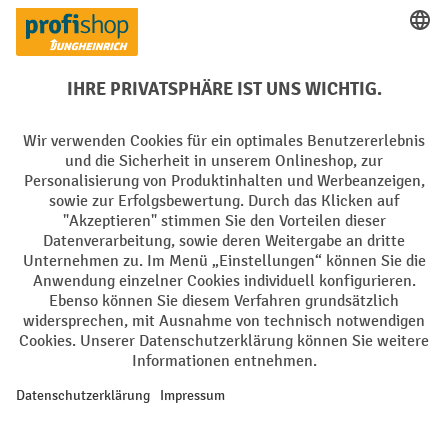
Creditcard (Master)
Creditcard (Visa)
EPS
PayPal
Rechnung
Vorkasse
Soziale Netzwerke
Facebook
YouTube
LinkedIn
Instagram
AGB
Impressum
Datenschutz
Barrierefreiheit
Privacy Settings
Alle Preise exkl. gesetzl. Mehrwertsteuer zzgl.
Versandkosten
und ggf.
Nachnahmegebühren, wenn nicht anders angegeben.
¹ Der Rabatt gilt so lange der Vorrat reicht. Der Rabatt gilt nicht auf
Sonderpreise. Eine Kombination mit anderen prozentualen Rabatten
oder Gutscheinen ist nicht möglich. | ² Der Rabatt wird einmalig bei