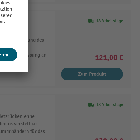
cro
18 Arbeitstage
etzlehne
 eine Entlastung des
atische Anpassung an
121,00 €
Zum Produkt
18 Arbeitstage
Netzrückenlehne
enlos verstellbar
Gummibändern für das