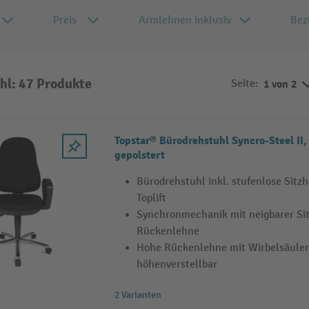
Preis
Armlehnen inklusiv
Bez
hl: 47 Produkte
Seite:
1 von 2
Topstar® Bürodrehstuhl Syncro-Steel II, Rückenlehne
gepolstert
Bürodrehstuhl inkl. stufenlose Sitz
Toplift
Synchronmechanik mit neigbarer Sit
Rückenlehne
Hohe Rückenlehne mit Wirbelsäule
höhenverstellbar
2 Varianten