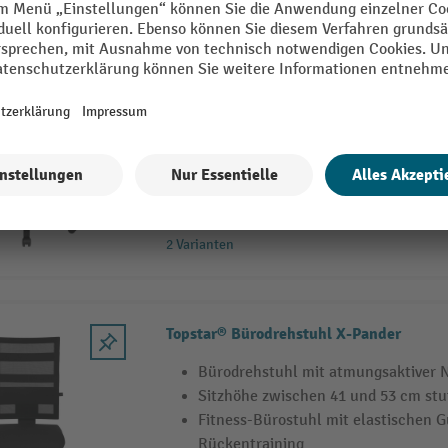
Topstar® Bürodrehstuhl Open Point Syn
Drehstuhl mit höhenverstellbarer N
Ergonomischer Bandscheibensitz für
Beckens
Punktsynchron-Mechanik für autom
die Sitzposition
2 Varianten
Topstar® Bürodrehstuhl X-Pander
Bürodrehstuhl mit atmungsaktiver 
Sitzhöhe zwischen 41 und 53 cm stuf
Fitness-Bürostuhl mit elastischen 
Rückentraining