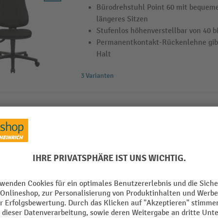
Bürodrehstuhl Point 60 mit bequem
längeres Sitzen
Stufenlos höhenverstellbar von 40 b
Permanentkontakt-Rückenlehne gib
Halt
3 Varianten
Topstar® Bürodrehstuhll TD LUX 10
Hochwertiger Lederdrehsessel mit 
Sitz- und Rückenlehnenbezug aus E
Fußkreuz aus verchromtem Stahl für