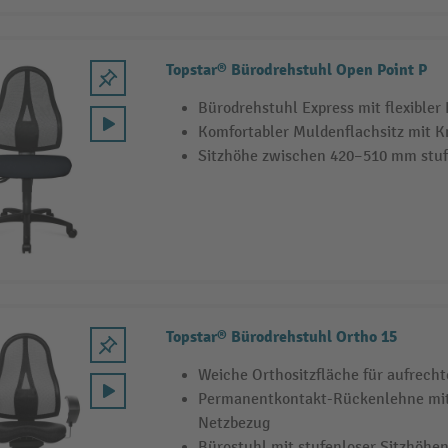
Topstar® Bürodrehstuhl Open Point P
Bürodrehstuhl Express mit flexible
Komfortabler Muldenflachsitz mit Kn
Sitzhöhe zwischen 420–510 mm stufe
Topstar® Bürodrehstuhl Ortho 15
Weiche Orthositzfläche für aufrecht
Permanentkontakt-Rückenlehne mi
Netzbezug
Bürostuhl mit stufenloser Sitzhöhe