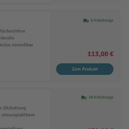
8 Arbeitstage
r Rückenlehne
ierolle
nlos einstellbar
113,00 €
Zum Produkt
18 Arbeitstage
e Sitzhaltung
t atmungsaktivem
nverstellung