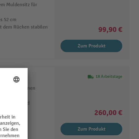
em Muldensitz für
is 52 cm
t dem Rücken stabilen
99,90 €
Zum Produkt
18 Arbeitstage
festen Armlehnen
chtleder
 festen Stand
260,00 €
Zum Produkt