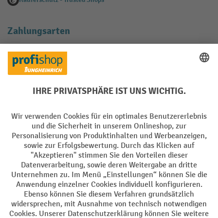
Zahlungsarten
Creditcard (Master)
Creditcard (Visa)
EPS
PayPal
Rechnung
Vorkasse
Soziale Netzwerke
Facebook
YouTube
LinkedIn
Instagram
AGB
Impressum
Datenschutz
Barrierefreiheit
Privacy Settings