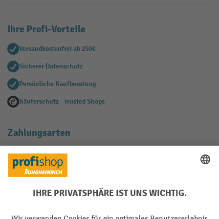
Ihre Profi-Vorteile
Versandkostenfrei ab 250€
Sicherer Datenschutz
Persönliche Kaufberatung
Käuferschutz - Trusted Shops
Zahlungsarten
Creditcard (Master)
Creditcard (Visa)
EPS
PayPal
Rechnung
Vorkasse
Soziale Netzwerke