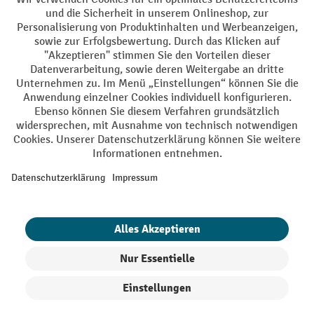
Facebook
YouTube
LinkedIn
Instagram
AGB
Impressum
Datenschutz
Barrierefreiheit
Privacy Settings
Alle Preise exkl. gesetzl. Mehrwertsteuer zzgl.
Versandkosten
und ggf.
Nachnahmegebühren, wenn nicht anders angegeben.
¹ Der Rabatt gilt so lange der Vorrat reicht. Der Rabatt gilt nicht auf
Sonderpreise. Eine Kombination mit anderen prozentualen Rabatten
oder Gutscheinen ist nicht möglich. | ² Der Rabatt wird einmalig bei
Erstregistrierung für den Newsletter gewährt. Der Gutschein ist 10
Tage gültig und kann ab einem Netto-Bestellwert von 250,- € online
eingelöst werden. Die Höhe des Rabatts variiert je nach
Produktkategorie und beträgt bis zu 10 % (10 % auf Lager, Umwelt,
Arbeitsschutz | 5% auf Werkstatt, Betrieb, Transport, Stapeln und
Heben | 7% auf Büro). Ausgenommen sind Elektro-Hubwagen,
Produkte filtern
Sortierung
Elektro-Hochhubwagen, Elektro-Stapler sowie Gebrauchtgeräte.