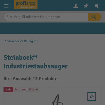
alt springen
Steinbock® Reinigung
Steinbock®
Industriestaubsauger
Ihre Auswahl: 13 Produkte
Sale
Nur noch 8 Tage