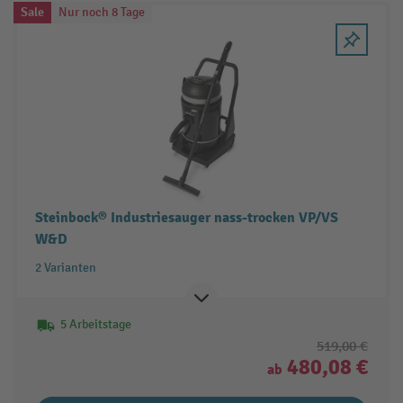
Sale
Nur noch 8 Tage
Steinbock® Industriesauger nass-trocken VP/VS
W&D
2 Varianten
5 Arbeitstage
519,00 €
480,08 €
ab