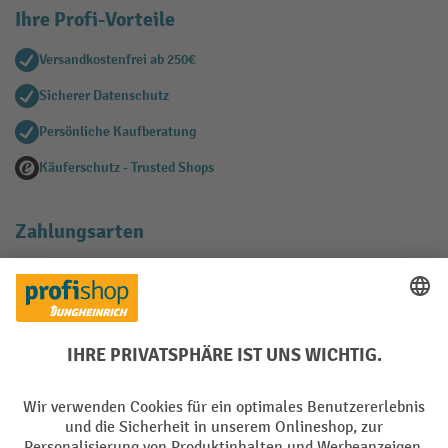
Ihre Profi-Vorteile
Versandkostenfrei ab 250€
Sicherer Datenschutz
Persönliche Kaufberatung
Käuferschutz - Trusted Shops
Zahlungsarten
Creditcard (Master)
Creditcard (Visa)
EPS
PayPal
Rechnung
Vorkasse
Soziale Netzwerke
Facebook
YouTube
LinkedIn
Instagram