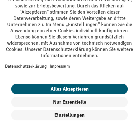
AGB
Impressum
Datenschutz
Barrierefreiheit
Privacy Settings
Alle Preise exkl. gesetzl. Mehrwertsteuer zzgl.
Versandkosten
und ggf.
Nachnahmegebühren, wenn nicht anders angegeben.
¹ Der Rabatt gilt so lange der Vorrat reicht. Der Rabatt gilt nicht auf
Sonderpreise. Eine Kombination mit anderen prozentualen Rabatten
oder Gutscheinen ist nicht möglich. | ² Der Rabatt wird einmalig bei
Erstregistrierung für den Newsletter gewährt. Der Gutschein ist 10
Tage gültig und kann ab einem Netto-Bestellwert von 250,- € online
eingelöst werden. Die Höhe des Rabatts variiert je nach
Produktkategorie und beträgt bis zu 10 % (10 % auf Lager, Umwelt,
Arbeitsschutz | 5% auf Werkstatt, Betrieb, Transport, Stapeln und
Heben | 7% auf Büro). Ausgenommen sind Elektro-Hubwagen,
Produkte filtern
Sortierung
Elektro-Hochhubwagen, Elektro-Stapler sowie Gebrauchtgeräte.
Ausschluss von Werkzeug. Gilt nicht auf Sonderpreise. Kombination
mit anderen Gutscheinen nicht möglich.