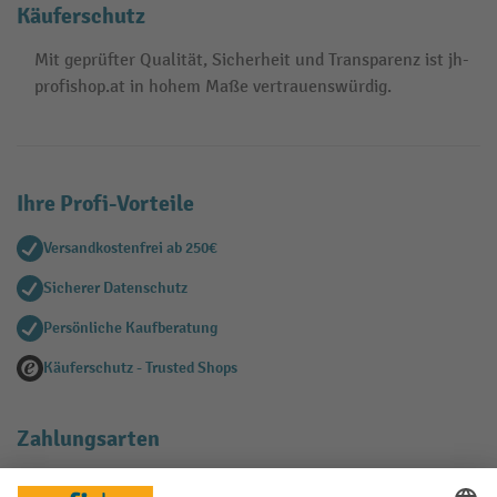
Käuferschutz
Mit geprüfter Qualität, Sicherheit und Transparenz ist jh-
profishop.at in hohem Maße vertrauenswürdig.
Ihre Profi-Vorteile
Versandkostenfrei ab 250€
Sicherer Datenschutz
Persönliche Kaufberatung
Käuferschutz - Trusted Shops
Zahlungsarten