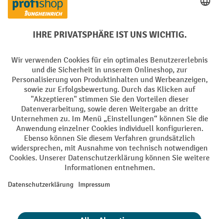
Creditcard (Master)
Creditcard (Visa)
EPS
PayPal
Rechnung
Vorkasse
Soziale Netzwerke
Facebook
YouTube
LinkedIn
Instagram
AGB
Impressum
Datenschutz
Barrierefreiheit
Privacy Settings
Alle Preise exkl. gesetzl. Mehrwertsteuer zzgl.
Versandkosten
und ggf.
Nachnahmegebühren, wenn nicht anders angegeben.
¹ Der Rabatt gilt so lange der Vorrat reicht. Der Rabatt gilt nicht auf
Sonderpreise. Eine Kombination mit anderen prozentualen Rabatten
oder Gutscheinen ist nicht möglich. | ² Der Rabatt wird einmalig bei