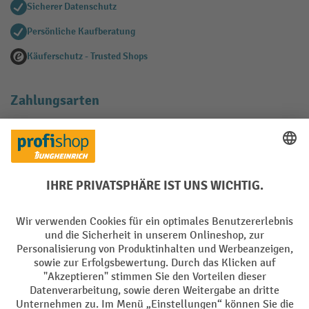
Sicherer Datenschutz
Persönliche Kaufberatung
Käuferschutz - Trusted Shops
Zahlungsarten
Creditcard (Master)
Creditcard (Visa)
EPS
PayPal
Rechnung
Vorkasse
Soziale Netzwerke
Facebook
YouTube
LinkedIn
Instagram
AGB
Impressum
Datenschutz