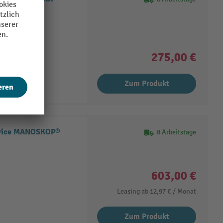
ge
Linksanzug
275,00 €
Zum Produkt
rvice MANOSKOP®
8 Arbeitstage
603,00 €
Leasing ab
12,97 €
/ Monat
Zum Produkt