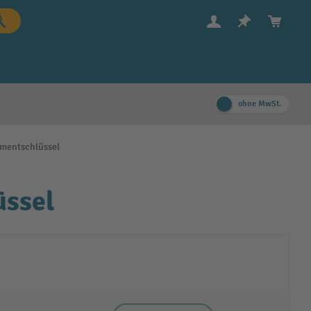
ohne MwSt.
mentschlüssel
ssel