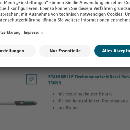
730N
mit Aufnahme für Einsteckwerkzeu
für den kontrollierten Rechts- und 
auslösend
7 Varianten
STAHLWILLE Drehmomentschlüssel Se
730NR
mit fest eingebauter Knarre
für den kontrollierten Rechtsanzug
auslösend