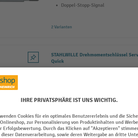
Doppel-Stopp-Signal
2 Varianten
STAHLWILLE Drehmomentschlüssel Ser
Quick
mit Aufnahme für Einsteckwerkzeu
für den kontrollierten Rechts- und 
auslösend
6 Varianten
STAHLWILLE Drehmomentschlüssel Se