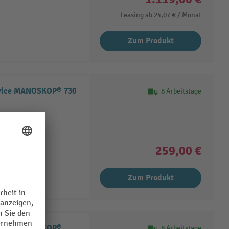
Leasing ab
24,07 €
/ Monat
Zum Produkt
vice MANOSKOP® 730
8 Arbeitstage
ge
Linksanzug
259,00 €
Zum Produkt
rvice MANOSKOP®
8 Arbeitstage