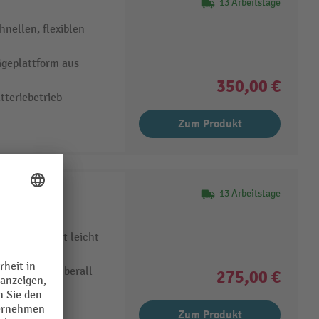
13 Arbeitstage
ellen, flexiblen
ägeplattform aus
350,00 €
tteriebetrieb
Zum Produkt
13 Arbeitstage
nen
plattform ist leicht
Netzbetrieb überall
275,00 €
Zum Produkt