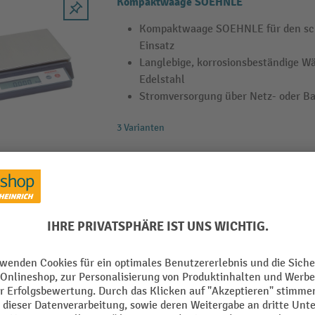
Kompaktwaage SOEHNLE
Kompaktwaage SOEHNLE für den schn
Einsatz
Langlebige, korrosionsbeständige W
Edelstahl
Stromversorgung über Netz- oder Ba
3 Varianten
Zählwaage SOEHNLE
Zählwaage mit vielfältigen Funktio
Korrosionsbeständige Edelstahl-Wäge
abwaschbar
Die Elektrowaage ist mit Akku- und 
einsatzfähig