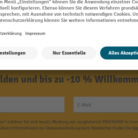
3 Varianten
den und bis zu -10 % Willkomm
E-Mail
en" erklären Sie sich bereit, Werbung von Jungheinrich PROFISHOP in Form
ähere Informationen zur Datenverarbeitung beim Newsletter finden Sie
hie