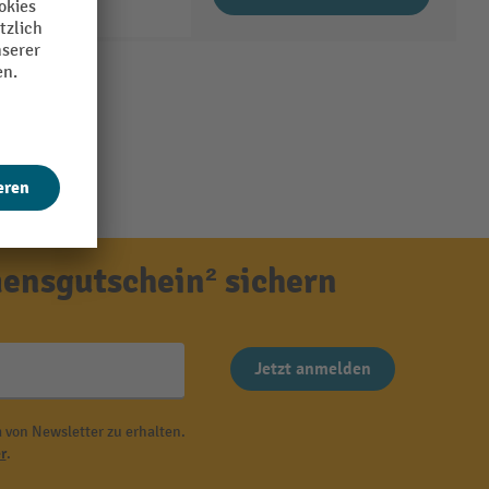
ensgutschein² sichern
Jetzt anmelden
 von Newsletter zu erhalten.
r
.