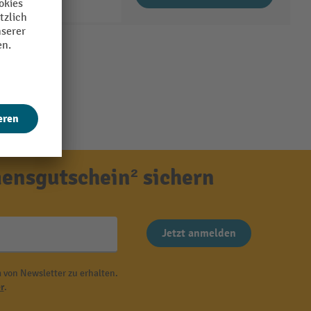
ensgutschein² sichern
Jetzt anmelden
 von Newsletter zu erhalten.
r
.