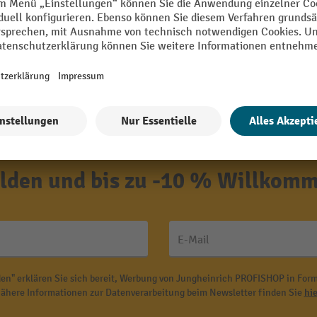
den und bis zu -10 % Willkomm
E-Mail
en" erklären Sie sich bereit, Werbung von Jungheinrich PROFISHOP in Form
ähere Informationen zur Datenverarbeitung beim Newsletter finden Sie
hie