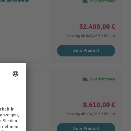
sch verfahrbar
13 Arbeitstage
32.499,00 €
Leasing ab
643,48 €
/ Monat
Zum Produkt
13 Arbeitstage
pmast-System
8.610,00 €
Leasing ab
174,78 €
/ Monat
Zum Produkt