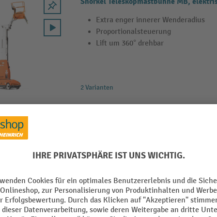
Snorkel Teleskopmastbühne MB, elektri
Extra enger innerer Wenderadius
Proportionalsteuerung
Lift um 360° drehbar
2 Varianten
Snorkel Mobile Teleskopmastbühne UL
Patentiertes „Girder Lock“-Telesko
Integriertes Rückkippsystem
Einstieg vom Boden aus
5 Varianten