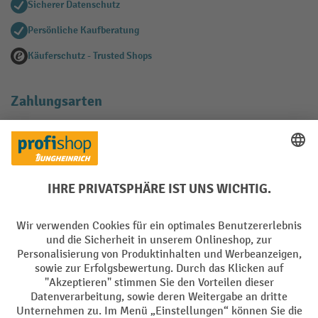
Sicherer Datenschutz
Persönliche Kaufberatung
Käuferschutz - Trusted Shops
Zahlungsarten
Creditcard (Master)
Creditcard (Visa)
EPS
PayPal
Rechnung
Vorkasse
Soziale Netzwerke
Facebook
YouTube
LinkedIn
Instagram
AGB
Impressum
Datenschutz