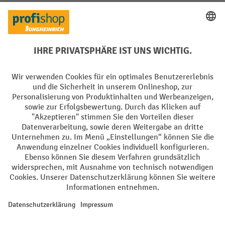
Creditcard (Master)
Creditcard (Visa)
EPS
PayPal
Rechnung
Vorkasse
Soziale Netzwerke
Facebook
YouTube
LinkedIn
Instagram
AGB
Impressum
Datenschutz
Barrierefreiheit
Privacy Settings
Alle Preise exkl. gesetzl. Mehrwertsteuer zzgl.
Versandkosten
und ggf.
Nachnahmegebühren, wenn nicht anders angegeben.
¹ Der Rabatt gilt so lange der Vorrat reicht. Der Rabatt gilt nicht auf
Sonderpreise. Eine Kombination mit anderen prozentualen Rabatten