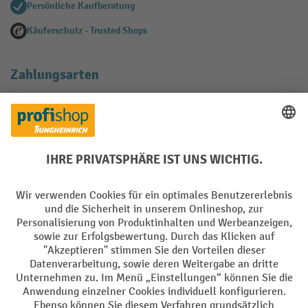
Persönliche Kaufberatung
Käuferschutz - Trusted Shops
Zahlungsarten
Creditcard (Master)
Creditcard (Visa)
EPS
PayPal
Rechnung
Vorkasse
Soziale Netzwerke
Facebook
YouTube
LinkedIn
Instagram
AGB
Impressum
Datenschutz