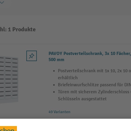
hl: 1 Produkte
PAVOY Postverteilschrank, 3x 10 Fächer,
500 mm
Postverteilschrank mit 1x 10, 2x 10 
erhältlich
Briefeinwurfschlitze passend für DI
Türen mit sicherem Zylinderschloss 
Schlüsseln ausgestattet
49 Varianten