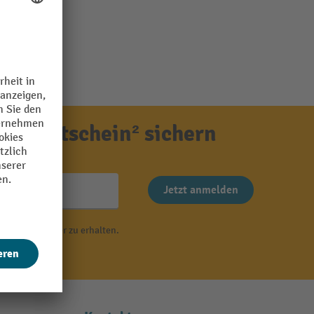
ensgutschein² sichern
Jetzt anmelden
 von Newsletter zu erhalten.
r
.