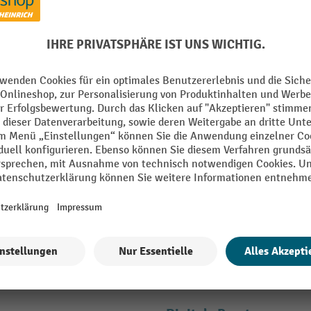
den und bis zu -10 % Willkomm
E-Mail
en" erklären Sie sich bereit, Werbung von Jungheinrich PROFISHOP in Form
ähere Informationen zur Datenverarbeitung beim Newsletter finden Sie
hie