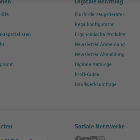
onen
Digitale Beratung
ilfe
Flurförderzeug-Berater
Regalkonfigurator
ktspezialisten
Ergonomische Produkte
ht
Newsletter Anmeldung
Newsletter Abmeldung
ogramm
Digitale Kataloge
Profi-Guide
Handwerksumfrage
rten
Soziale Netzwerke
Facebook
YouTube
LinkedIn
Instagram