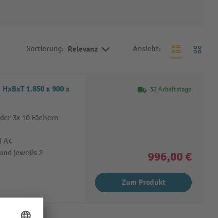
Sortierung:
Relevanz
Ansicht:
 HxBxT 1.850 x 900 x
32 Arbeitstage
oder 3x 10 Fächern
N A4
und jeweils 2
996,00 €
Zum Produkt