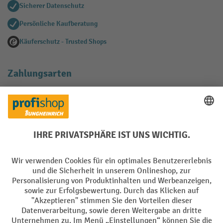
Sicherer Datenschutz
Persönliche Kaufberatung
Käuferschutz - Trusted Shops
Zahlungsarten
Creditcard (Master)
Creditcard (Visa)
EPS
PayPal
Rechnung
Vorkasse
Soziale Netzwerke
Facebook
YouTube
LinkedIn
Instagram
AGB
Impressum
Datenschutz