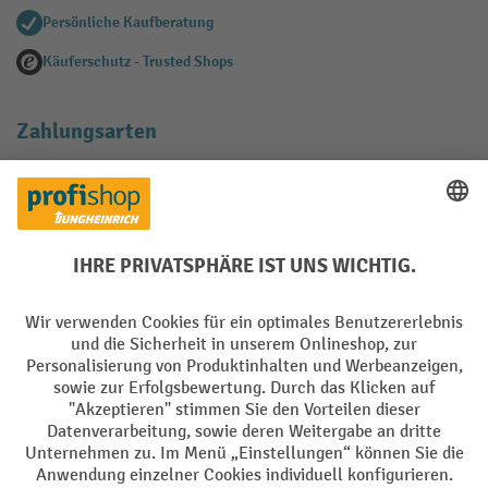
Persönliche Kaufberatung
Käuferschutz - Trusted Shops
Zahlungsarten
Creditcard (Master)
Creditcard (Visa)
EPS
PayPal
Rechnung
Vorkasse
Soziale Netzwerke
Facebook
YouTube
LinkedIn
Instagram
AGB
Impressum
Datenschutz