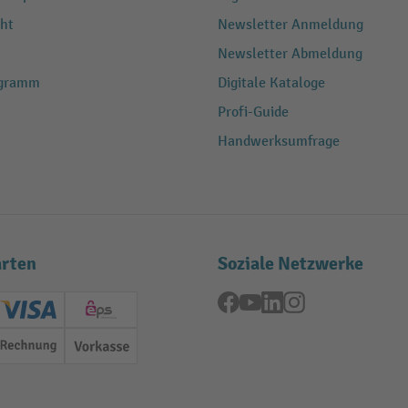
ht
Newsletter Anmeldung
Newsletter Abmeldung
ogramm
Digitale Kataloge
Profi-Guide
Handwerksumfrage
rten
Soziale Netzwerke
Facebook
YouTube
LinkedIn
Instagram
ard (Master)
Creditcard (Visa)
EPS
Rechnung
Vorkasse