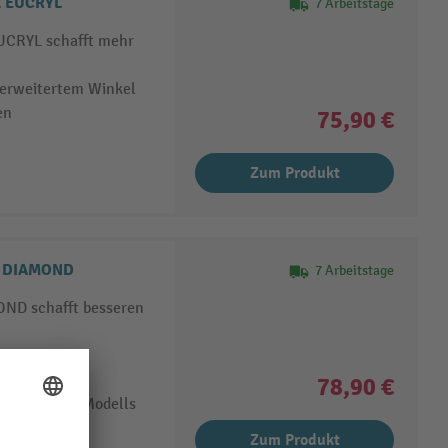
l EUCRYL
7 Arbeitstage
EUCRYL schafft mehr
 erweitertem Winkel
en
75,90 €
Zum Produkt
l DIAMOND
7 Arbeitstage
OND schafft besseren
erwinkelten
78,90 €
lgrößen des Modells
Zum Produkt