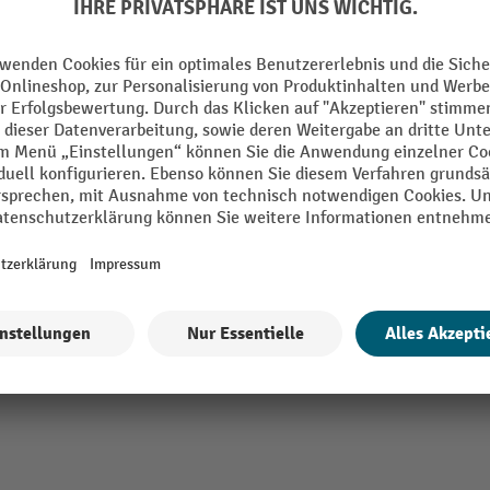
Verlängerter Wandarm für MORAVIA Be
Detektiv
Aus feuerverzinktem Stahl
Länge 550 mm