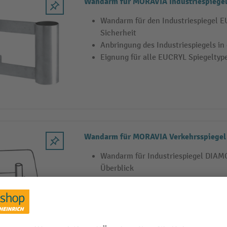
Wandarm für MORAVIA Industriespiege
Wandarm für den Industriespiegel 
Sicherheit
Anbringung des Industriespiegels in
Eignung für alle EUCRYL Spiegeltyp
Wandarm für MORAVIA Verkehrsspiege
Wandarm für Industriespiegel DIAM
Überblick
Für Industriespiegel in besonders v
Gefahrenzonen
Wandarm eignet sich für alle Spiege