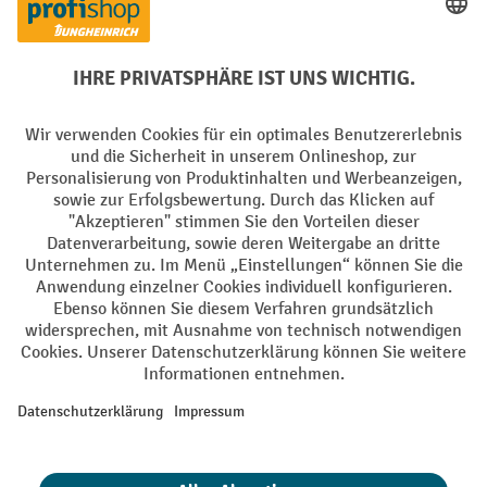
Creditcard (Master)
Creditcard (Visa)
EPS
PayPal
Rechnung
Vorkasse
Soziale Netzwerke
Facebook
YouTube
LinkedIn
Instagram
AGB
Impressum
Datenschutz
Barrierefreiheit
Privacy Settings
Alle Preise exkl. gesetzl. Mehrwertsteuer zzgl.
Versandkosten
und ggf.
Nachnahmegebühren, wenn nicht anders angegeben.
¹ Der Rabatt gilt so lange der Vorrat reicht. Der Rabatt gilt nicht auf
Sonderpreise. Eine Kombination mit anderen prozentualen Rabatten
oder Gutscheinen ist nicht möglich. | ² Der Rabatt wird einmalig bei