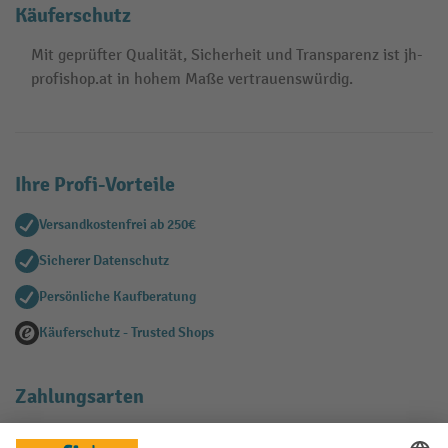
Käuferschutz
Mit geprüfter Qualität, Sicherheit und Transparenz ist jh-
profishop.at in hohem Maße vertrauenswürdig.
Ihre Profi-Vorteile
Versandkostenfrei ab 250€
Sicherer Datenschutz
Persönliche Kaufberatung
Käuferschutz - Trusted Shops
Zahlungsarten