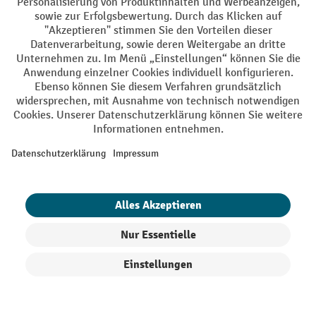
AGB
Impressum
Datenschutz
Barrierefreiheit
Privacy Settings
Alle Preise exkl. gesetzl. Mehrwertsteuer zzgl.
Versandkosten
und ggf.
Nachnahmegebühren, wenn nicht anders angegeben.
¹ Der Rabatt gilt so lange der Vorrat reicht. Der Rabatt gilt nicht auf
Sonderpreise. Eine Kombination mit anderen prozentualen Rabatten
oder Gutscheinen ist nicht möglich. | ² Der Rabatt wird einmalig bei
Erstregistrierung für den Newsletter gewährt. Der Gutschein ist 10
Tage gültig und kann ab einem Netto-Bestellwert von 250,- € online
eingelöst werden. Die Höhe des Rabatts variiert je nach
Produktkategorie und beträgt bis zu 10 % (10 % auf Lager, Umwelt,
Arbeitsschutz | 5% auf Werkstatt, Betrieb, Transport, Stapeln und
Heben | 7% auf Büro). Ausgenommen sind Elektro-Hubwagen,
Produkte filtern
Sortierung
Elektro-Hochhubwagen, Elektro-Stapler sowie Gebrauchtgeräte.
Ausschluss von Werkzeug. Gilt nicht auf Sonderpreise. Kombination