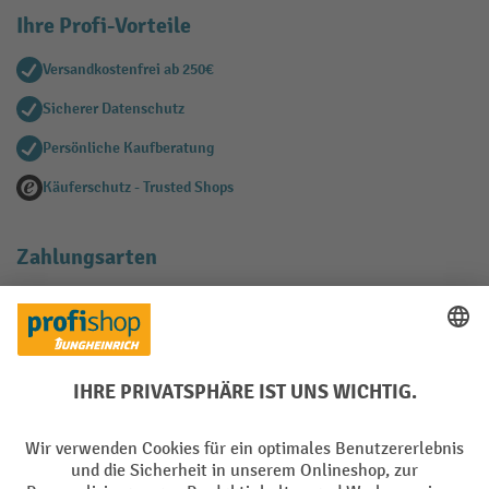
Ihre Profi-Vorteile
Versandkostenfrei ab 250€
Sicherer Datenschutz
Persönliche Kaufberatung
Käuferschutz - Trusted Shops
Zahlungsarten
Creditcard (Master)
Creditcard (Visa)
EPS
PayPal
Rechnung
Vorkasse
Soziale Netzwerke
Facebook
YouTube
LinkedIn
Instagram