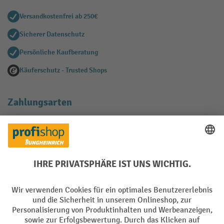
Versandkostenfrei ab 250€
Sicherer Datenschutz
Persönliche Kaufberatung
Käuferschutz - Trusted Shops
Zahlungsarten
Creditcard (Master)
Creditcard (Visa)
EPS
PayPal
Rechnung
Vorkasse
Soziale Netzwerke
Facebook
YouTube
LinkedIn
Instagram