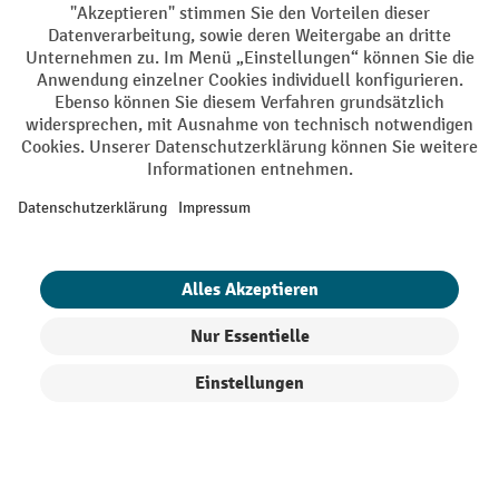
AGB
Impressum
Datenschutz
Barrierefreiheit
Privacy Settings
Alle Preise exkl. gesetzl. Mehrwertsteuer zzgl.
Versandkosten
und ggf.
Nachnahmegebühren, wenn nicht anders angegeben.
¹ Der Rabatt gilt so lange der Vorrat reicht. Der Rabatt gilt nicht auf
Sonderpreise. Eine Kombination mit anderen prozentualen Rabatten
oder Gutscheinen ist nicht möglich. | ² Der Rabatt wird einmalig bei
Erstregistrierung für den Newsletter gewährt. Der Gutschein ist 10
Tage gültig und kann ab einem Netto-Bestellwert von 250,- € online
eingelöst werden. Die Höhe des Rabatts variiert je nach
Produktkategorie und beträgt bis zu 10 % (10 % auf Lager, Umwelt,
Arbeitsschutz | 5% auf Werkstatt, Betrieb, Transport, Stapeln und
Heben | 7% auf Büro). Ausgenommen sind Elektro-Hubwagen,
Produkte filtern
Sortierung
Elektro-Hochhubwagen, Elektro-Stapler sowie Gebrauchtgeräte.
Ausschluss von Werkzeug. Gilt nicht auf Sonderpreise. Kombination
mit anderen Gutscheinen nicht möglich.