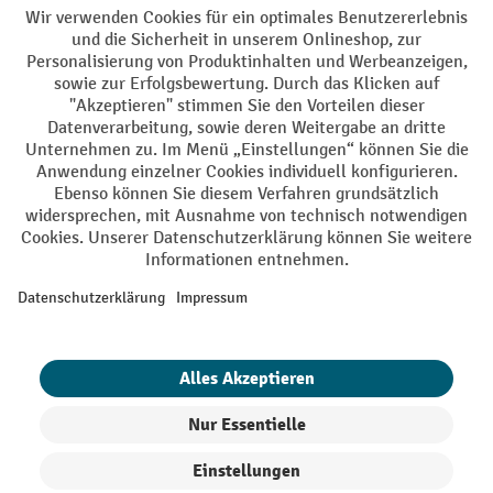
Soziale Netzwerke
Facebook
YouTube
LinkedIn
Instagram
AGB
Impressum
Datenschutz
Barrierefreiheit
Privacy Settings
Alle Preise exkl. gesetzl. Mehrwertsteuer zzgl.
Versandkosten
und ggf.
Nachnahmegebühren, wenn nicht anders angegeben.
¹ Der Rabatt gilt so lange der Vorrat reicht. Der Rabatt gilt nicht auf
Sonderpreise. Eine Kombination mit anderen prozentualen Rabatten
oder Gutscheinen ist nicht möglich. | ² Der Rabatt wird einmalig bei
Erstregistrierung für den Newsletter gewährt. Der Gutschein ist 10
Tage gültig und kann ab einem Netto-Bestellwert von 250,- € online
eingelöst werden. Die Höhe des Rabatts variiert je nach
Produktkategorie und beträgt bis zu 10 % (10 % auf Lager, Umwelt,
Arbeitsschutz | 5% auf Werkstatt, Betrieb, Transport, Stapeln und
Heben | 7% auf Büro). Ausgenommen sind Elektro-Hubwagen,