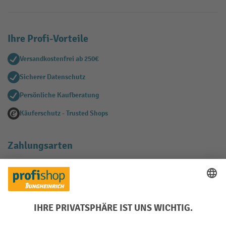
Ihre Profi-Vorteile
Versandkostenfrei ab 250€
Sicherer Datenschutz
Persönliche Kaufberatung
Käuferschutz - Trusted Shops
Zahlungsarten
Creditcard (Master)
Creditcard (Visa)
EPS
PayPal
Rechnung
Vorkasse