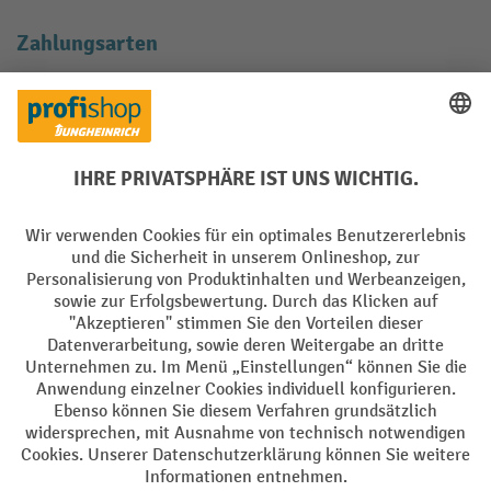
Zahlungsarten
Creditcard (Master)
Creditcard (Visa)
EPS
PayPal
Rechnung
Vorkasse
Soziale Netzwerke
Facebook
YouTube
LinkedIn
Instagram
AGB
Impressum
Datenschutz
Barrierefreiheit
Privacy Settings
Alle Preise exkl. gesetzl. Mehrwertsteuer zzgl.
Versandkosten
und ggf.
Nachnahmegebühren, wenn nicht anders angegeben.