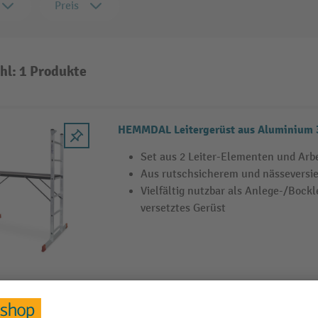
Preis
hl: 1 Produkte
HEMMDAL Leitergerüst aus Aluminium 3
Set aus 2 Leiter-Elementen und Arbe
Aus rutschsicherem und nässeversi
Vielfältig nutzbar als Anlege-/Bockl
versetztes Gerüst