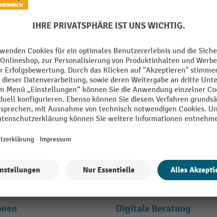
den und bis zu -10 % Willkomm
E-Mail
en" erklären Sie sich bereit, Werbung von Jungheinrich PROFISHOP in Form
ähere Informationen zur Datenverarbeitung beim Newsletter finden Sie
hie
onen
Digitale Beratung