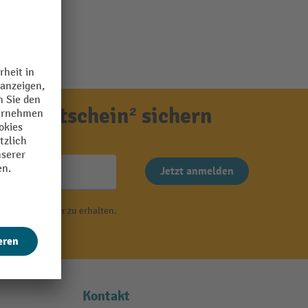
ensgutschein² sichern
Jetzt anmelden
 von Newsletter zu erhalten.
r
.
Kontakt