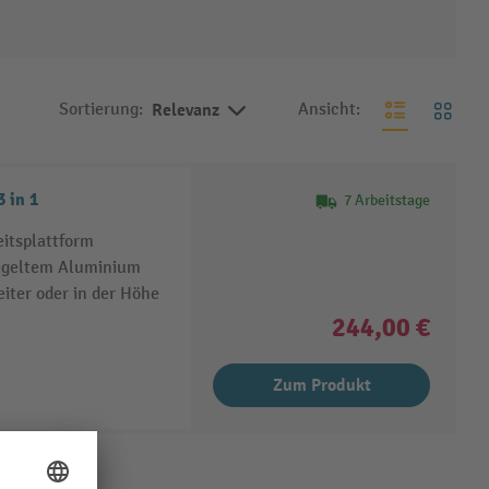
Sortierung:
Relevanz
Ansicht:
 in 1
7 Arbeitstage
itsplattform
egeltem Aluminium
eiter oder in der Höhe
244,00 €
Zum Produkt