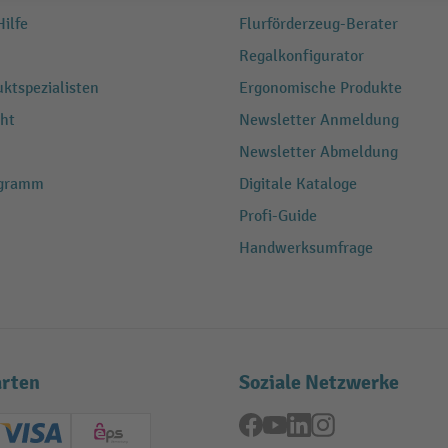
ilfe
Flurförderzeug-Berater
Regalkonfigurator
ktspezialisten
Ergonomische Produkte
ht
Newsletter Anmeldung
Newsletter Abmeldung
ogramm
Digitale Kataloge
Profi-Guide
Handwerksumfrage
rten
Soziale Netzwerke
Facebook
YouTube
LinkedIn
Instagram
ard (Master)
Creditcard (Visa)
EPS