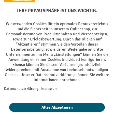
PayPal
Rechnung
Vorkasse
Soziale Netzwerke
Facebook
YouTube
LinkedIn
Instagram
AGB
Impressum
Datenschutz
Barrierefreiheit
Privacy Settings
Alle Preise exkl. gesetzl. Mehrwertsteuer zzgl.
Versandkosten
und ggf.
Nachnahmegebühren, wenn nicht anders angegeben.
¹ Der Rabatt gilt so lange der Vorrat reicht. Der Rabatt gilt nicht auf
Sonderpreise. Eine Kombination mit anderen prozentualen Rabatten
oder Gutscheinen ist nicht möglich. | ² Der Rabatt wird einmalig bei
Erstregistrierung für den Newsletter gewährt. Der Gutschein ist 10
Tage gültig und kann ab einem Netto-Bestellwert von 250,- € online