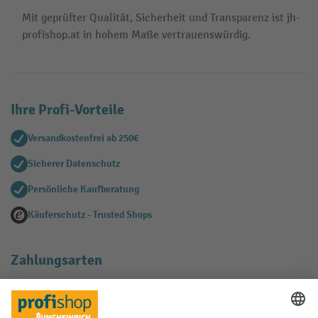
Mit geprüfter Qualität, Sicherheit und Transparenz ist jh-
profishop.at in hohem Maße vertrauenswürdig.
Ihre Profi-Vorteile
Versandkostenfrei ab 250€
Sicherer Datenschutz
Persönliche Kaufberatung
Käuferschutz - Trusted Shops
Zahlungsarten
Creditcard (Master)
Creditcard (Visa)
EPS