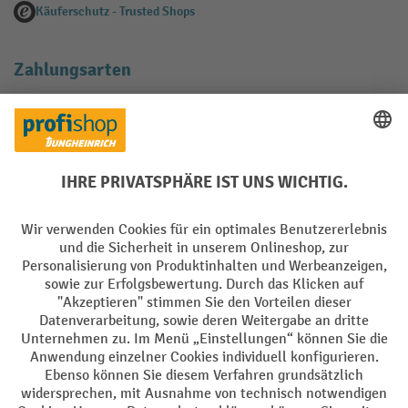
Käuferschutz - Trusted Shops
Zahlungsarten
Creditcard (Master)
Creditcard (Visa)
EPS
PayPal
Rechnung
Vorkasse
Soziale Netzwerke
Facebook
YouTube
LinkedIn
Instagram
AGB
Impressum
Datenschutz
Barrierefreiheit
Privacy Settings