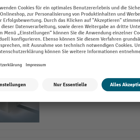
Gehäuse aus pulverbeschichtetem S
4 Varianten
HAILO Abfallsammler Multi-Box
Inhalt 2 x 15 l
2-fach Mülltrennung, für Untersch
durch Kombination der Systeme ist 
möglich