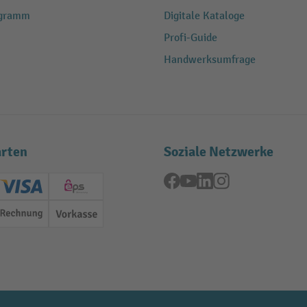
ogramm
Digitale Kataloge
Profi-Guide
Handwerksumfrage
rten
Soziale Netzwerke
Facebook
YouTube
LinkedIn
Instagram
ard (Master)
Creditcard (Visa)
EPS
Rechnung
Vorkasse