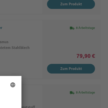
Zum Produkt
er
8 Arbeitstage
ismus
htetem Stahlblech
79,90 €
Zum Produkt
8 Arbeitstage
schwarzem Kunststoff