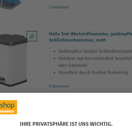
2 Varianten
Hailo Tret-Wertstoffsammler, gedämpft
Schließmechanismus, matt
Gedämpfter Deckel-Schließmechan
Gehäuse aus korrosionsfest beschic
oder Edelstahl
Standfest durch breiten Bodenring
8 Varianten
HAILO Abfallbehälter
Inhalt 52 l
Deckel und Boden aus hochfestem 