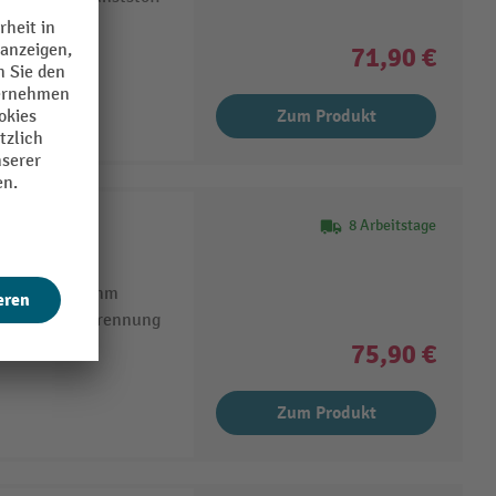
tahlblech
71,90 €
Zum Produkt
8 Arbeitstage
ränke ab 300 mm
auch 4-fach Trennung
75,90 €
Zum Produkt